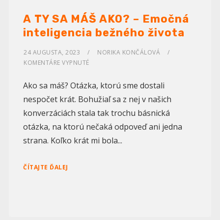
A TY SA MÁŠ AKO? – Emočná
inteligencia bežného života
24 AUGUSTA, 2023
NORIKA KONČÁLOVÁ
KOMENTÁRE VYPNUTÉ
Ako sa máš? Otázka, ktorú sme dostali
nespočet krát. Bohužiaľ sa z nej v našich
konverzáciách stala tak trochu básnická
otázka, na ktorú nečaká odpoveď ani jedna
strana. Koľko krát mi bola...
ČÍTAJTE ĎALEJ