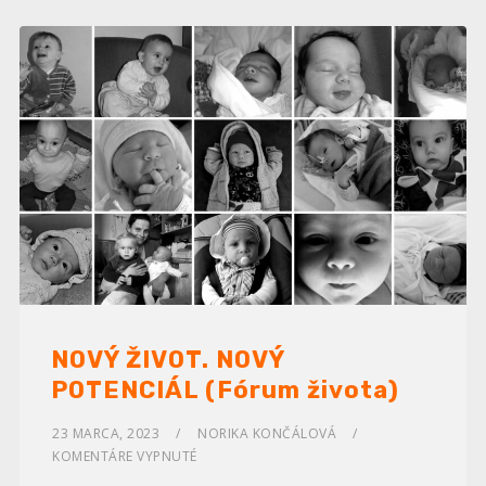
NOVÝ ŽIVOT. NOVÝ
POTENCIÁL (Fórum života)
23 MARCA, 2023
NORIKA KONČÁLOVÁ
KOMENTÁRE VYPNUTÉ