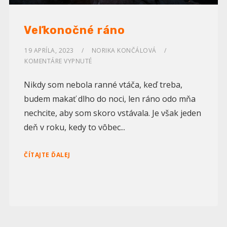
Veľkonočné ráno
19 APRÍLA, 2023
NORIKA KONČÁLOVÁ
KOMENTÁRE VYPNUTÉ
Nikdy som nebola ranné vtáča, keď treba,
budem makať dlho do noci, len ráno odo mňa
nechcite, aby som skoro vstávala. Je však jeden
deň v roku, kedy to vôbec...
ČÍTAJTE ĎALEJ