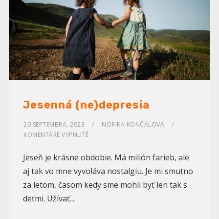
Jesenná (ne)depresia
20 SEPTEMBRA, 2023
NORIKA KONČÁLOVÁ
KOMENTÁRE VYPNUTÉ
Jeseň je krásne obdobie. Má milión farieb, ale
aj tak vo mne vyvoláva nostalgiu. Je mi smutno
za letom, časom kedy sme mohli byť len tak s
deťmi. Užívať...