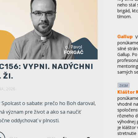
brigád, kt
tímom.
Gallup
V
ponúkame 
silné str
Gallup. Po
profesioná
mentoring
samých se
C156: VYPNI. NADÝCHNI
 ŽI.
ZKSM
Kláštor 
NA, 2026
ponúkame 
vhodné na
spoločenst
 Spolcast o sabate: prečo ho Boh daroval,
rôzneho d
má význam pre život a ako sa naučiť
výhodnej 
je klášto
očne oddychovať v plnosti.
stretnutie
io