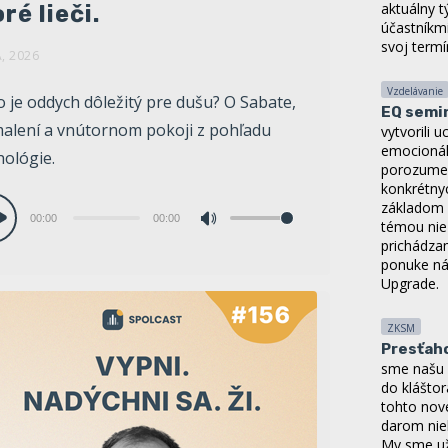
účastníkmi
ré lieči.
svoj termí
A, 2026
Vzdelávanie
EQ semi
o je oddych dôležitý pre dušu? O Sabate,
vytvorili
emocionáln
alení a vnútornom pokoji z pohľadu
porozumen
hológie.
konkrétnyc
základom 
témou nie 
io
prichádzam
00:00
00:00
Pomocou
hrávač
ponuke ná
šípok
Upgrade.
hore/dole
ZKSM
zvýšite
Presťah
alebo
sme našu 
do klášto
znížite
tohto nov
hlasitosť.
darom niel
My sme už
neho stal