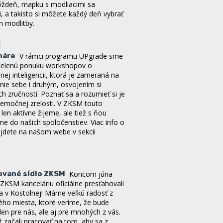
, a takisto si môžete každý deň vybrať
n modlitby.
náre
V rámci programu UPgrade sme
 ucelenú ponuku workshopov o
ej inteligencii, ktorá je zameraná na
ie sebe i druhým, osvojením si
h zručností. Poznať sa a rozumieť si je
emočnej zrelosti. V ZKSM touto
len aktívne žijeme, ale tiež s ňou
e do našich spoločenstiev. Viac info o
jdete na našom webe v sekcii
ované sídlo ZKSM
Koncom júna
ZKSM kanceláriu oficiálne presťahovali
ra v Kostolnej! Máme veľkú radosť z
ého miesta, ktoré veríme, že bude
en pre nás, ale aj pre mnohých z vás.
 začali pracovať na tom, aby sa z
 skutočný domov počas viacerých