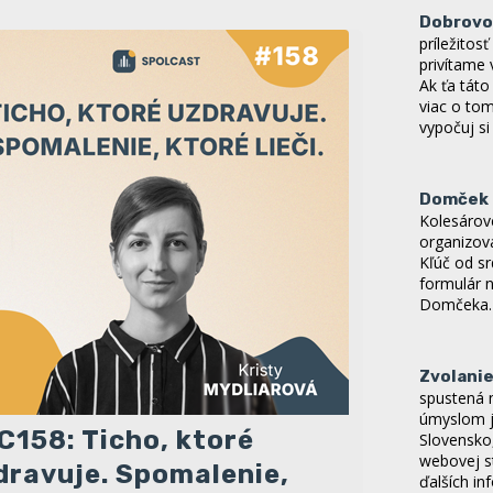
príležitos
privítame 
Ak ťa tát
viac o tom
vypočuj s
Domček -
Kolesárove
organizov
Kľúč od sr
formulár 
Domčeka.
Zvolani
spustená m
úmyslom j
Slovensko
webovej s
C158: Ticho, ktoré
ďalších in
dravuje. Spomalenie,
aktuálny 