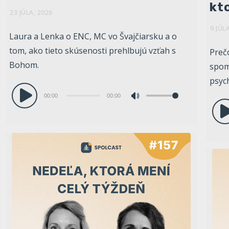
kto
23 JÚLA, 2026
9 JÚL
Laura a Lenka o ENC, MC vo Švajčiarsku a o
tom, ako tieto skúsenosti prehlbujú vzťah s
Preč
Bohom.
spom
psyc
Audio
00:00
00:00
Pomocou
prehrávač
Aud
šípok
pre
hore/dole
zvýšite
alebo
znížite
hlasitosť.