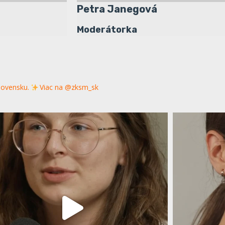
Petra Janegová
Moderátorka
Slovensku.
Viac na @zksm_sk