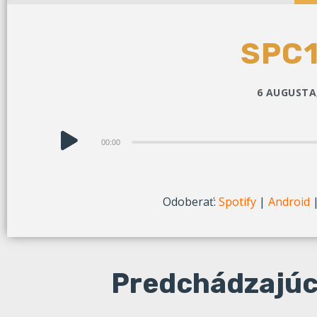
SPC1
6 AUGUSTA,
Audio
00:00
prehrávač
Odoberať:
Spotify
|
Android
Predchádzajúc