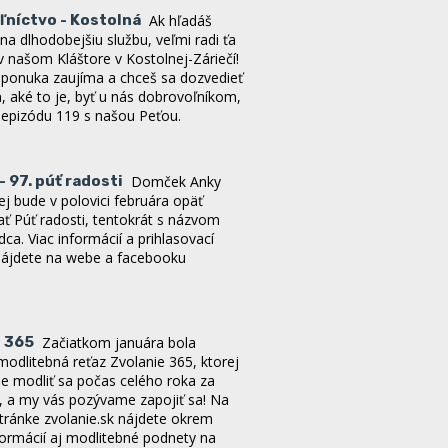
ť na dlhodobejšiu službu, veľmi radi ťa
v našom Kláštore v Kostolnej-Záriečí!
o ponuka zaujíma a chceš sa dozvedieť
, aké to je, byť u nás dobrovoľníkom,
i epizódu 119 s našou Peťou.
 97. púť radosti
Domček Anky
j bude v polovici februára opäť
ať Púť radosti, tentokrát s názvom
dca. Viac informácií a prihlasovací
nájdete na webe a facebooku
e 365
Začiatkom januára bola
odlitebná reťaz Zvolanie 365, ktorej
e modliť sa počas celého roka za
, a my vás pozývame zapojiť sa! Na
tránke zvolanie.sk nájdete okrem
formácií aj modlitebné podnety na
týždeň, mapku s modliacimi sa