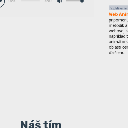
00:00
00:00
Vzdelávanie
Pomocou
hrávač
Web Ani
šípok
pripomenu
metodík a 
hore/dole
webovej s
zvýšite
napríklad 
animátors
alebo
oblasti os
znížite
ďalšieho.
hlasitosť.
The way 
Spoločenst
28.februá
way, ktorá
obnova je
rokov a re
sociálnych
Náš tím