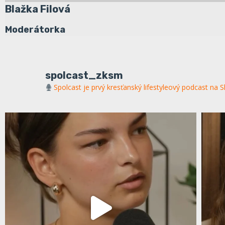
Blažka Filová
Moderátorka
spolcast_zksm
Spolcast je prvý kresťanský lifestyleový podcast na 