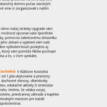
oré sme si zorganizovali s naším
 rámci našej stránky Upgrade vám
možnosť spoznať vaše špecifické
ánky, pomocou talentovému dotazníku
 jeho získaní a vyplnení vám naši
lne vyškolení kouči poskytnú aj
, ktorý vám pomôže hlbšie pochopiť
ba a to, v čom vynikáte.
Kostolná
V Kláštore Kostolná
od 1.júla ubytovanie a priestory
 duchovné obnovy, víkendovky
iev, edukačné aktivity či stretnutia
ruhu. Veríme, že vďaka svojej
polohe, priestrannej záhrade a kaplnke
r vhodným miestom pre každé
 spoločenstva.