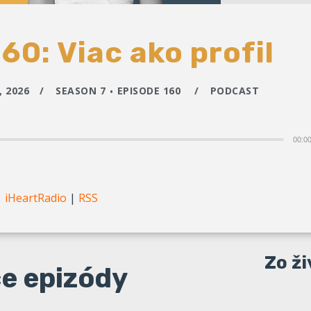
60: Viac ako profil
 2026
SEASON 7
EPISODE 160
PODCAST
00:0
|
iHeartRadio
|
RSS
Zo ž
e epizódy
Dobrovo