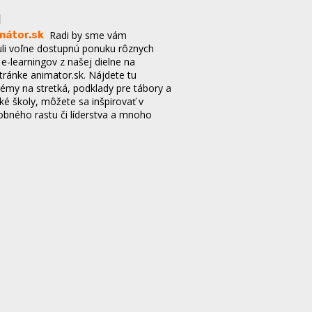
mátor.sk
Radi by sme vám
li voľne dostupnú ponuku rôznych
e-learningov z našej dielne na
tránke animator.sk. Nájdete tu
témy na stretká, podklady pre tábory a
ké školy, môžete sa inšpirovať v
obného rastu či líderstva a mnoho
- Spoločenstvo Piar PD
vo Piar Prievidza organizuje od
ra do 1.marca duchovnú obnovu The
 je ekvivalentom kurzu Filip. Táto
 vhodná pre mladých od 15 do 23
gistračný formulár nájdeš na
 sieťach spoločenstva Piar.