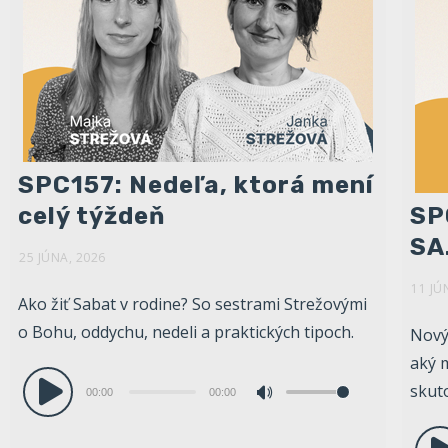
SPC157: Nedeľa, ktorá mení
celý týždeň
SP
SA.
25 JÚNA, 2026
11 JÚ
Ako žiť Sabat v rodine? So sestrami Strežovými
o Bohu, oddychu, nedeli a praktických tipoch.
Nový
aký 
Audio
skut
00:00
00:00
Pomocou
prehrávač
šípok
Aud