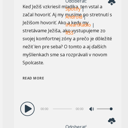
Odoberať:
hore/dole
Keď Ježiš vzkriesil mladíka, ten vstal a
Spotify
|
zvýšite
začal hovoriť. Aj my musíme po stretnutí s
Android
|
alebo
Ježišom hovoriť. Ako a kedy my
iHeartRadio
|
znížite
stretávame Ježiša, ako vystupujeme zo
RSS
hlasitosť.
svojej komfortnej zóny a prečo je dôležité
nežiť len pre seba? O tomto a aj ďalších
myšlienkach sme sa rozprávali v novom
Spolcaste.
READ MORE
Audio
00:00
00:00
Pomocou
prehrávač
šípok
Odoberať:
hore/dole