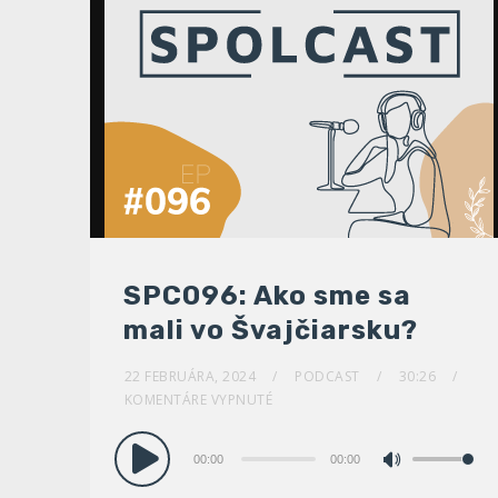
SPC096: Ako sme sa
mali vo Švajčiarsku?
22 FEBRUÁRA, 2024
PODCAST
30:26
KOMENTÁRE VYPNUTÉ
Audio
00:00
00:00
Pomocou
prehrávač