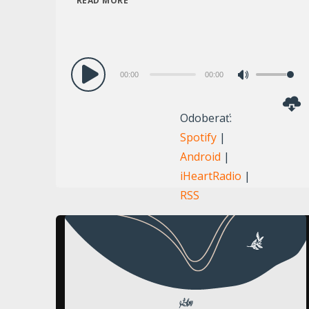
READ MORE
Audio
00:00
00:00
Pomocou
prehrávač
šípok
Odoberať:
hore/dole
Spotify
|
zvýšite
Android
|
alebo
iHeartRadio
|
znížite
RSS
hlasitosť.