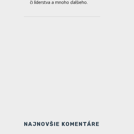
The way - Spoločenstvo Piar
PD
Spoločenstvo Piar Prievidza
organizuje od 28.februára do
1.marca duchovnú obnovu The way,
ktorá je ekvivalentom kurzu Filip.
Táto obnova je vhodná pre mladých
od 15 do 23 rokov a registračný
formulár nájdeš na sociálnych
sieťach spoločenstva Piar.
NAJNOVŠIE KOMENTÁRE