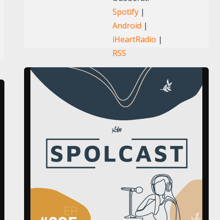
Spotify
|
zvýšite
Android
|
alebo
iHeartRadio
|
znížite
RSS
hlasitosť.