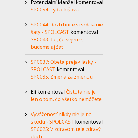
Potenciální Manžel
komentoval
SPC054: Lýdia Rišová
SPC044: Roztrhnite si srdcia nie
šaty - SPOLCAST
komentoval
SPC043: To, čo sejeme,
budeme aj žať
SPC037: Obeta prejav lásky -
SPOLCAST
komentoval
SPC035: Zmena za zmenou
Eli
komentoval
Čistota nie je
len o tom, čo všetko nemôžete
Vyváženosť nikdy nie je na
škodu - SPOLCAST
komentoval
SPC025: V zdravom tele zdravý
duch