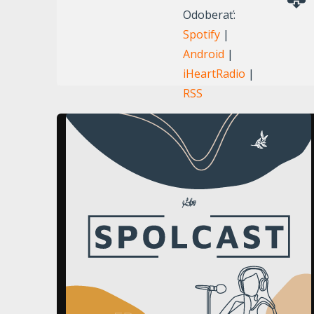
Odoberať:
hore/dole
Spotify
|
zvýšite
Android
|
alebo
iHeartRadio
|
znížite
RSS
hlasitosť.