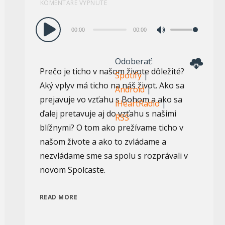
KOMENTÁRE VYPNUTÉ
Audio
00:00
00:00
Pomocou
prehrávač
šípok
Odoberať:
hore/dole
Prečo je ticho v našom živote dôležité?
Spotify
|
zvýšite
Aký vplyv má ticho na náš život. Ako sa
Android
|
alebo
prejavuje vo vzťahu s Bohom a ako sa
iHeartRadio
|
znížite
ďalej pretavuje aj do vzťahu s našimi
RSS
hlasitosť.
blížnymi? O tom ako prežívame ticho v
našom živote a ako to zvládame a
nezvládame sme sa spolu s rozprávali v
novom Spolcaste.
READ MORE