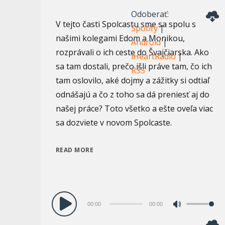
šípok
Odoberať:
hore/dole
V tejto časti Spolcastu sme sa spolu s
Spotify
|
zvýšite
našimi kolegami Edom a Monikou,
Android
|
alebo
rozprávali o ich ceste do Švajčiarska. Ako
iHeartRadio
|
znížite
sa tam dostali, prečo išli práve tam, čo ich
RSS
hlasitosť.
tam oslovilo, aké dojmy a zážitky si odtiaľ
odnášajú a čo z toho sa dá preniesť aj do
našej práce? Toto všetko a ešte oveľa viac
sa dozviete v novom Spolcaste.
READ MORE
Audio
00:00
00:00
Pomocou
prehrávač
šípok