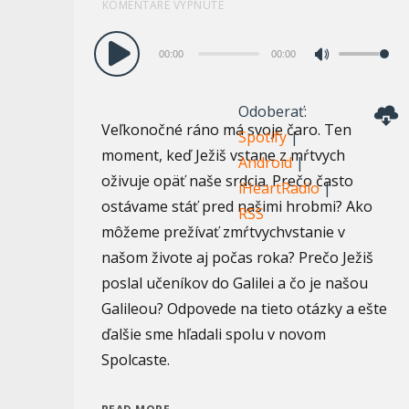
KOMENTÁRE VYPNUTÉ
Audio
00:00
00:00
Pomocou
prehrávač
šípok
Odoberať:
hore/dole
Veľkonočné ráno má svoje čaro. Ten
Spotify
|
zvýšite
moment, keď Ježiš vstane z mŕtvych
Android
|
alebo
oživuje opäť naše srdcia. Prečo často
iHeartRadio
|
znížite
ostávame stáť pred našimi hrobmi? Ako
RSS
hlasitosť.
môžeme prežívať zmŕtvychvstanie v
našom živote aj počas roka? Prečo Ježiš
poslal učeníkov do Galilei a čo je našou
Galileou? Odpovede na tieto otázky a ešte
ďalšie sme hľadali spolu v novom
Spolcaste.