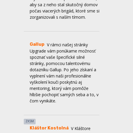
zorganizovali s naším tímom.
Gallup
V rámci našej stránky
Upgrade vám ponúkame možnosť
spoznať vaše špecifické silné
stránky, pomocou talentovému
dotazníku Gallup. Po jeho získaní a
vyplnení vám naši profesionálne
vyškolení kouči poskytnú aj
mentoring, ktorý vám pomôže
hlbšie pochopiť samých seba a to, v
čom vynikáte.
ZKSM
Kláštor Kostolná
V Kláštore
Kostolná ponúkame od 1.júla
ubytovanie a priestory vhodné na
duchovné obnovy, víkendovky