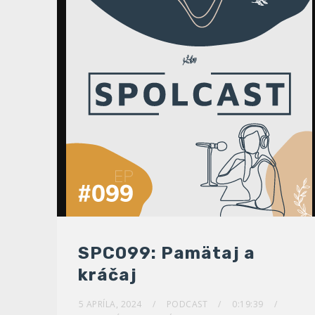
SPC099: Pamätaj a
kráčaj
5 APRÍLA, 2024
PODCAST
0:19:39