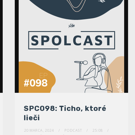
SPC098: Ticho, ktoré
lieči
20 MARCA, 2024
PODCAST
25:08