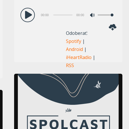
Audio
00:00
00:00
Pomocou
prehrávač
šípok
Odoberať:
hore/dole
Spotify
|
zvýšite
Android
|
alebo
iHeartRadio
|
znížite
RSS
hlasitosť.