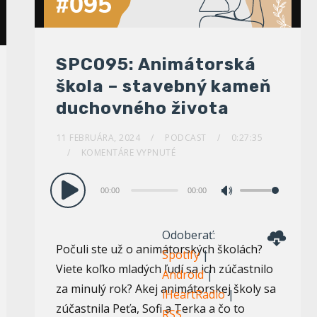
SPC095: Animátorská
škola – stavebný kameň
duchovného života
11 FEBRUÁRA, 2024
PODCAST
0:27:35
KOMENTÁRE VYPNUTÉ
Audio
00:00
00:00
Pomocou
prehrávač
šípok
Odoberať:
hore/dole
Počuli ste už o animátorských školách?
Spotify
|
zvýšite
Viete koľko mladých ľudí sa ich zúčastnilo
Android
|
alebo
za minulý rok? Akej animátorskej školy sa
iHeartRadio
|
znížite
zúčastnila Peťa, Sofi a Terka a čo to
RSS
hlasitosť.