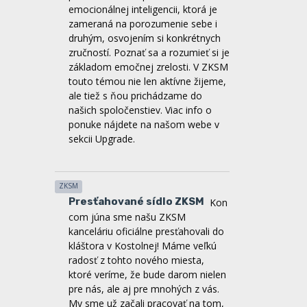
druhým, osvojením si konkrétnych
zručností. Poznať sa a rozumieť si je
základom emočnej zrelosti. V ZKSM
touto témou nie len aktívne žijeme,
ale tiež s ňou prichádzame do
našich spoločenstiev. Viac info o
ponuke nájdete na našom webe v
sekcii Upgrade.
ZKSM
Presťahované sídlo ZKSM
Kon
com júna sme našu ZKSM
kanceláriu oficiálne presťahovali do
kláštora v Kostolnej! Máme veľkú
radosť z tohto nového miesta,
ktoré veríme, že bude darom nielen
pre nás, ale aj pre mnohých z vás.
My sme už začali pracovať na tom,
aby sa z neho stal skutočný domov
počas viacerých brigád, ktoré sme si