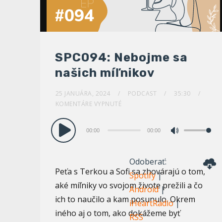
SPC094: Nebojme sa
našich míľnikov
25 JANUÁRA, 2024
PODCAST
35:30
KOMENTÁRE VYPNUTÉ
Audio
00:00
00:00
Pomocou
prehrávač
šípok
Odoberať:
hore/dole
Peťa s Terkou a Sofi sa zhovárajú o tom,
Spotify
|
zvýšite
aké míľniky vo svojom živote prežili a čo
Android
|
alebo
ich to naučilo a kam posunulo. Okrem
iHeartRadio
|
znížite
iného aj o tom, ako dokážeme byť
RSS
hlasitosť.