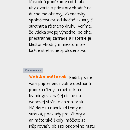
spoločenstiev, edukačné aktivity či
stretnutia rôzneho druhu. Veríme,
že vďaka svojej výhodnej polohe,
priestrannej záhrade a kaplnke je
kláštor vhodným miestom pre
každé stretnutie spoločenstva.
Vzdelávanie
Web Animátor.sk
Radi by sme
vám pripomenuli voľne dostupnú
ponuku rôznych metodík a e-
learningov z našej dielne na
webovej stránke animator.sk.
Nájdete tu napríklad témy na
stretká, podklady pre tábory a
animátorské školy, môžete sa
inšpirovať v oblasti osobného rastu
či líderstva a mnoho ďalšieho.