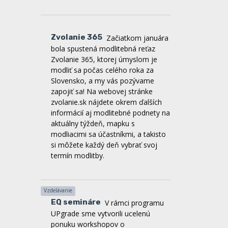
Zvolanie 365
Začiatkom januára
bola spustená modlitebná reťaz
Zvolanie 365, ktorej úmyslom je
modliť sa počas celého roka za
Slovensko, a my vás pozývame
zapojiť sa! Na webovej stránke
zvolanie.sk nájdete okrem ďalších
informácií aj modlitebné podnety na
aktuálny týždeň, mapku s
modliacimi sa účastníkmi, a takisto
si môžete každý deň vybrať svoj
termín modlitby.
Vzdelávanie
EQ semináre
V rámci programu
UPgrade sme vytvorili ucelenú
ponuku workshopov o
emocionálnej inteligencii, ktorá je
zameraná na porozumenie sebe i