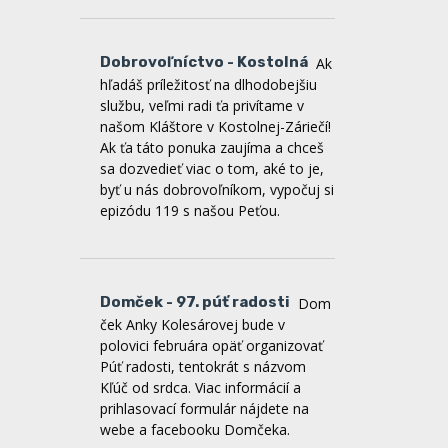
Dobrovoľníctvo - Kostolná
Ak
hľadáš príležitosť na dlhodobejšiu
službu, veľmi radi ťa privítame v
našom Kláštore v Kostolnej-Záriečí!
Ak ťa táto ponuka zaujíma a chceš
sa dozvedieť viac o tom, aké to je,
byť u nás dobrovoľníkom, vypočuj si
epizódu 119 s našou Peťou.
Domček - 97. púť radosti
Dom
ček Anky Kolesárovej bude v
polovici februára opäť organizovať
Púť radosti, tentokrát s názvom
Kľúč od srdca. Viac informácií a
prihlasovací formulár nájdete na
webe a facebooku Domčeka.