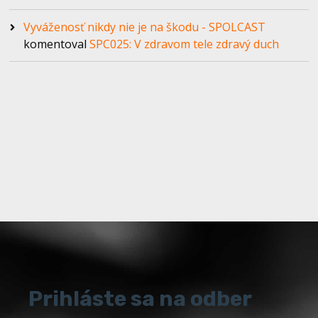
Vyváženosť nikdy nie je na škodu - SPOLCAST
komentoval
SPC025: V zdravom tele zdravý duch
Prihláste sa na odber