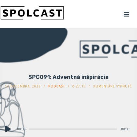
SPC091: Adventná inšpirácia
13 DECEMBRA, 2023
PODCAST
0:27:15
KOMENTÁRE VYPNUTÉ
Audio
00:00
00:00
prehrávač