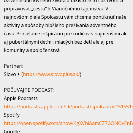
oživenie duchovného života a takisto je to čas tvoriť a
pripravovať „cestu“ k Vianočnému tajomstvu. V
najnovšom diele Spolcastu vám chceme ponúknuť naše
aktivity a spôsoby hlbšieho prežívania adventného
času. Prinášame inšpiráciu pre rodičov s najmenšími ale
aj pubertálnymi deťmi, mladých bez detí ale aj pre
komunity a spoločenstvá.
Partneri:
Slovo + (
https://www.slovoplus.sk/
)
POČUVAJTE PODCAST:
Apple Podcasts:
https://podcasts.apple.com/sk/podcast/spolcast/id151551
Spotify:
https://open.spotify.com/show/4gXVhlAamCZ7GONOvEn
Google: