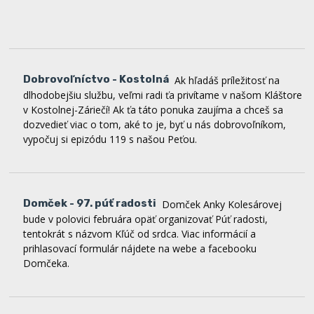
Dobrovoľníctvo - Kostolná
Ak hľadáš príležitosť na
dlhodobejšiu službu, veľmi radi ťa privítame v našom Kláštore
v Kostolnej-Záriečí! Ak ťa táto ponuka zaujíma a chceš sa
dozvedieť viac o tom, aké to je, byť u nás dobrovoľníkom,
vypočuj si epizódu 119 s našou Peťou.
Domček - 97. púť radosti
Domček Anky Kolesárovej
bude v polovici februára opäť organizovať Púť radosti,
tentokrát s názvom Kľúč od srdca. Viac informácií a
prihlasovací formulár nájdete na webe a facebooku
Domčeka.
Zvolanie 365
Začiatkom januára bola spustená