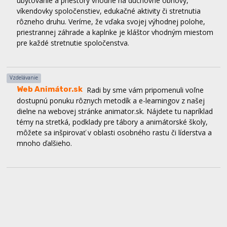
rôzneho druhu. Veríme, že vďaka svojej výhodnej polohe,
priestrannej záhrade a kaplnke je kláštor vhodným miestom
pre každé stretnutie spoločenstva.
Vzdelávanie
Web Animátor.sk
Radi by sme vám pripomenuli voľne
dostupnú ponuku rôznych metodík a e-learningov z našej
dielne na webovej stránke animator.sk. Nájdete tu napríklad
témy na stretká, podklady pre tábory a animátorské školy,
môžete sa inšpirovať v oblasti osobného rastu či líderstva a
mnoho ďalšieho.
The way - Spoločenstvo Piar PD
Spoločenstvo Piar
Prievidza organizuje od 28.februára do 1.marca duchovnú
obnovu The way, ktorá je ekvivalentom kurzu Filip. Táto
obnova je vhodná pre mladých od 15 do 23 rokov a
registračný formulár nájdeš na sociálnych sieťach