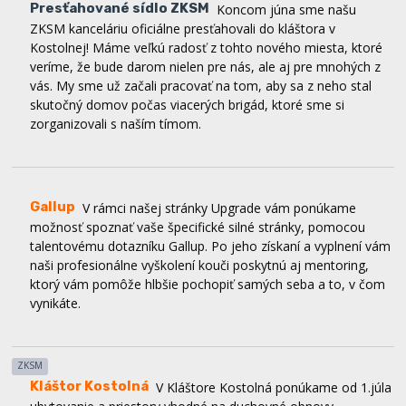
Kostolnej! Máme veľkú radosť z tohto nového miesta, ktoré
veríme, že bude darom nielen pre nás, ale aj pre mnohých z
vás. My sme už začali pracovať na tom, aby sa z neho stal
skutočný domov počas viacerých brigád, ktoré sme si
zorganizovali s naším tímom.
Gallup
V rámci našej stránky Upgrade vám ponúkame
možnosť spoznať vaše špecifické silné stránky, pomocou
talentovému dotazníku Gallup. Po jeho získaní a vyplnení vám
naši profesionálne vyškolení kouči poskytnú aj mentoring,
ktorý vám pomôže hlbšie pochopiť samých seba a to, v čom
vynikáte.
ZKSM
Kláštor Kostolná
V Kláštore Kostolná ponúkame od 1.júla
ubytovanie a priestory vhodné na duchovné obnovy,
víkendovky spoločenstiev, edukačné aktivity či stretnutia