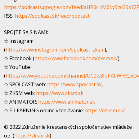
https://podcasts.google.com/feed/aHR0cHM6Ly9zcG9s
RSS:
https://spolcast.sk/feed/podcast
SPOJTE SA S NAMI:
✩ Instagram
(
https://www.instagram.com/spolcast_zksm
),
✩ Facebook (
https://www.facebook.com/zksm.sk/
​),
✩ YouTube
(
https://www.youtube.com/channel/UC2w3IoPA0WHX2xD
✩ SPOLCAST web:
https://www.spolcast.sk
​,
✩ ZKSM web:
https://www.zksm.sk
✩ ANIMATOR:
https://www.animator.sk
✩ E-LEARNING online vzdelávanie:
https://ezksm.sk/
© 2022 Združenie kresťanských spoločenstiev mládeže
o.z. (
https://zksm.sk
​)