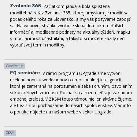
modlitebná reťaz Zvolanie 365, ktorej úmyslom je modliť sa
počas celého roka za Slovensko, a my vás pozývame zapojiť
sa! Na webovej stránke zvolanie.sk nájdete okrem ďalších
informácií aj modlitebné podnety na aktuálny týždeň, mapku
s modliacimi sa účastníkmi, a takisto si môžete každý deň
vybrať svoj termín modlitby.
Vzdelávanie
EQ semináre
V rámci programu UPgrade sme vytvorili
ucelenú ponuku workshopov o emocionálnej inteligencii,
ktorá je zameraná na porozumenie sebe i druhým, osvojením
si konkrétnych zručností. Poznať sa a rozumieť si je základom
emočnej zrelosti. V ZKSM touto témou nie len aktívne žijeme,
ale tiež s ňou prichádzame do našich spoločenstiev. Viac info
o ponuke nájdete na našom webe v sekcii Upgrade.
ZKSM
Presťahované sídlo ZKSM
Koncom júna sme našu
ZKSM kanceláriu oficiálne presťahovali do kláštora v