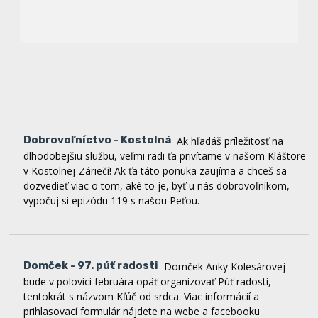
Dobrovoľníctvo - Kostolná
Ak hľadáš príležitosť na
dlhodobejšiu službu, veľmi radi ťa privítame v našom Kláštore
v Kostolnej-Záriečí! Ak ťa táto ponuka zaujíma a chceš sa
dozvedieť viac o tom, aké to je, byť u nás dobrovoľníkom,
vypočuj si epizódu 119 s našou Peťou.
Domček - 97. púť radosti
Domček Anky Kolesárovej
bude v polovici februára opäť organizovať Púť radosti,
tentokrát s názvom Kľúč od srdca. Viac informácií a
prihlasovací formulár nájdete na webe a facebooku