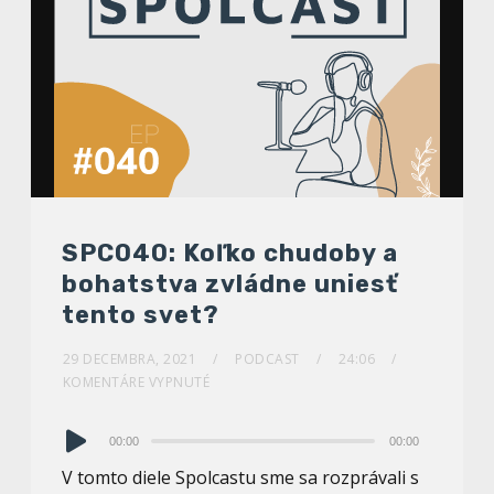
SPC040: Koľko chudoby a
bohatstva zvládne uniesť
tento svet?
29 DECEMBRA, 2021
PODCAST
24:06
KOMENTÁRE VYPNUTÉ
Audio
00:00
00:00
prehrávač
V tomto diele Spolcastu sme sa rozprávali s