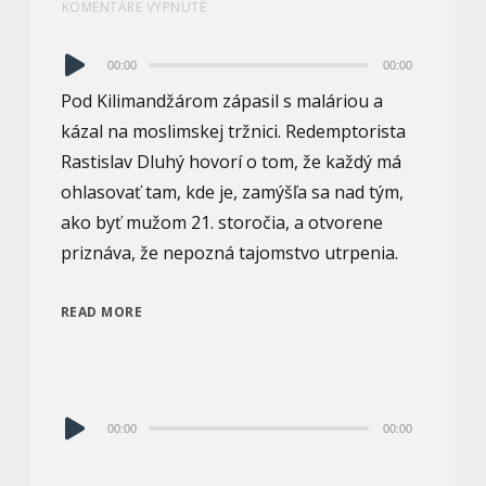
KOMENTÁRE VYPNUTÉ
Audio
00:00
00:00
prehrávač
Pod Kilimandžárom zápasil s maláriou a
kázal na moslimskej tržnici. Redemptorista
Rastislav Dluhý hovorí o tom, že každý má
ohlasovať tam, kde je, zamýšľa sa nad tým,
ako byť mužom 21. storočia, a otvorene
priznáva, že nepozná tajomstvo utrpenia.
READ MORE
Audio
00:00
00:00
prehrávač