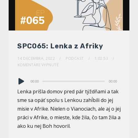
SPC065: Lenka z Afriky
14 DECEMBRA, 2022
PODCAST
1:02:53
KOMENTÁRE VYPNUTÉ
Audio
00:00
00:00
prehrávač
Lenka prišla domov pred pár týždňami a tak
sme sa opäť spolu s Lenkou zahĺbili do jej
misie v Afrike. Nielen o Vianociach, ale aj o jej
práci v Afrike, o mieste, kde žila, čo tam žila a
ako ku nej Boh hovoril.