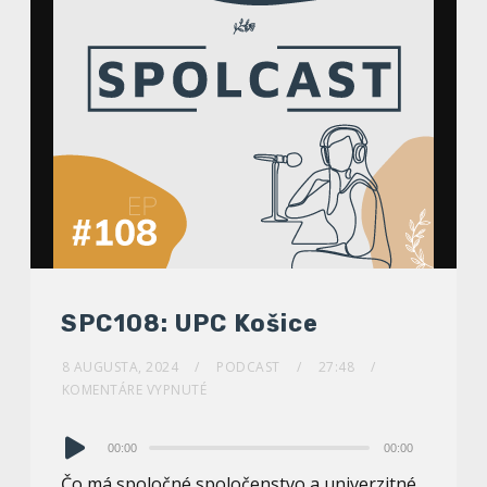
SPC108: UPC Košice
8 AUGUSTA, 2024
PODCAST
27:48
KOMENTÁRE VYPNUTÉ
Audio
00:00
00:00
prehrávač
Čo má spoločné spoločenstvo a univerzitné