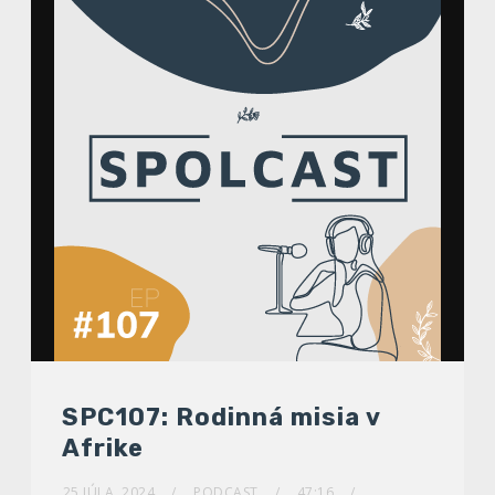
SPC107: Rodinná misia v
Afrike
25 JÚLA, 2024
PODCAST
47:16