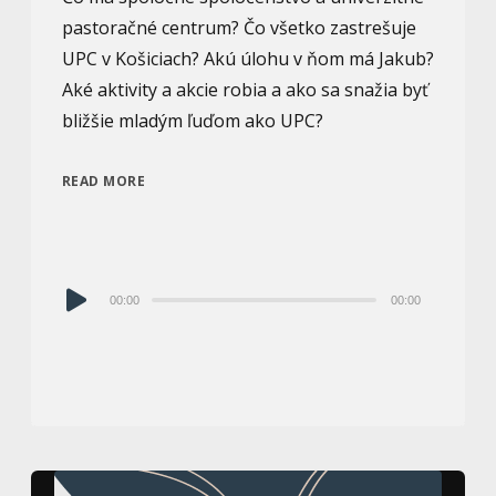
pastoračné centrum? Čo všetko zastrešuje
UPC v Košiciach? Akú úlohu v ňom má Jakub?
Aké aktivity a akcie robia a ako sa snažia byť
bližšie mladým ľuďom ako UPC?
READ MORE
Audio
00:00
00:00
prehrávač