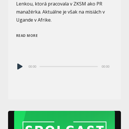
Lenkou, ktorá pracovala v ZKSM ako PR
manažérka. Aktuálne je však na misiách v
Ugande v Afrike.
READ MORE
Audio
00:00
00:00
prehrávač