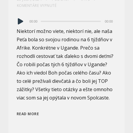
KOMENTÁRE VYPNUTÉ
Audio
00:00
00:00
prehrávač
Niektorí možno viete, niektorí nie, ale naša
Peťa bola so svojou rodinou na 6 týždňov v
Afrike. Konkrétne v Ugande. Prečo sa
rozhodli cestovať tak ďaleko s dvomi deťmi?
Čo robili počas tých 6 týždňov v Ugande?
Ako ich viedol Boh počas celého času? Ako
to celé prežívali dievčatá a čo boli jej TOP
zážitky? Všetky tieto otázky a ešte omnoho
viac som sa jej opýtala v novom Spolcaste.
READ MORE