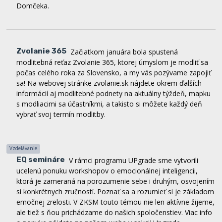
Domčeka.
Zvolanie 365
Začiatkom januára bola spustená
modlitebná reťaz Zvolanie 365, ktorej úmyslom je modliť sa
počas celého roka za Slovensko, a my vás pozývame zapojiť
sa! Na webovej stránke zvolanie.sk nájdete okrem ďalších
informácií aj modlitebné podnety na aktuálny týždeň, mapku
s modliacimi sa účastníkmi, a takisto si môžete každý deň
vybrať svoj termín modlitby.
Vzdelávanie
EQ semináre
V rámci programu UPgrade sme vytvorili
ucelenú ponuku workshopov o emocionálnej inteligencii,
ktorá je zameraná na porozumenie sebe i druhým, osvojením
si konkrétnych zručností. Poznať sa a rozumieť si je základom
emočnej zrelosti. V ZKSM touto témou nie len aktívne žijeme,
ale tiež s ňou prichádzame do našich spoločenstiev. Viac info