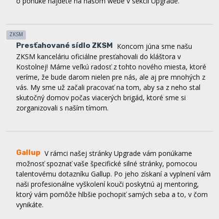
o ponuke nájdete na našom webe v sekcii Upgrade.
ZKSM
Presťahované sídlo ZKSM
Koncom júna sme našu
ZKSM kanceláriu oficiálne presťahovali do kláštora v
Kostolnej! Máme veľkú radosť z tohto nového miesta, ktoré
veríme, že bude darom nielen pre nás, ale aj pre mnohých z
vás. My sme už začali pracovať na tom, aby sa z neho stal
skutočný domov počas viacerých brigád, ktoré sme si
zorganizovali s naším tímom.
Gallup
V rámci našej stránky Upgrade vám ponúkame
možnosť spoznať vaše špecifické silné stránky, pomocou
talentovému dotazníku Gallup. Po jeho získaní a vyplnení vám
naši profesionálne vyškolení kouči poskytnú aj mentoring,
ktorý vám pomôže hlbšie pochopiť samých seba a to, v čom
vynikáte.