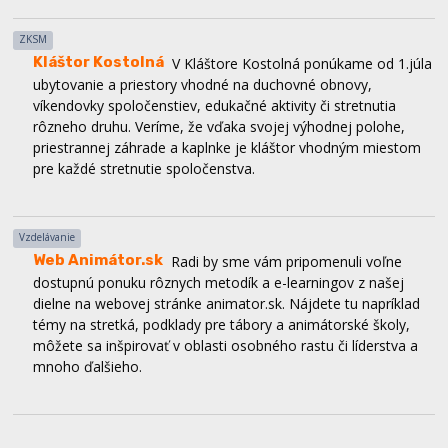
ZKSM
Kláštor Kostolná
V Kláštore Kostolná ponúkame od 1.júla
ubytovanie a priestory vhodné na duchovné obnovy,
víkendovky spoločenstiev, edukačné aktivity či stretnutia
rôzneho druhu. Veríme, že vďaka svojej výhodnej polohe,
priestrannej záhrade a kaplnke je kláštor vhodným miestom
pre každé stretnutie spoločenstva.
Vzdelávanie
Web Animátor.sk
Radi by sme vám pripomenuli voľne
dostupnú ponuku rôznych metodík a e-learningov z našej
dielne na webovej stránke animator.sk. Nájdete tu napríklad
témy na stretká, podklady pre tábory a animátorské školy,
môžete sa inšpirovať v oblasti osobného rastu či líderstva a
mnoho ďalšieho.