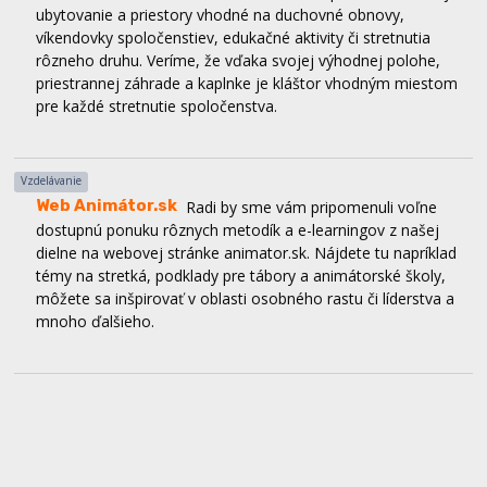
rôzneho druhu. Veríme, že vďaka svojej výhodnej polohe,
priestrannej záhrade a kaplnke je kláštor vhodným miestom
pre každé stretnutie spoločenstva.
Vzdelávanie
Web Animátor.sk
Radi by sme vám pripomenuli voľne
dostupnú ponuku rôznych metodík a e-learningov z našej
dielne na webovej stránke animator.sk. Nájdete tu napríklad
témy na stretká, podklady pre tábory a animátorské školy,
môžete sa inšpirovať v oblasti osobného rastu či líderstva a
mnoho ďalšieho.
The way - Spoločenstvo Piar PD
Spoločenstvo Piar
Prievidza organizuje od 28.februára do 1.marca duchovnú
obnovu The way, ktorá je ekvivalentom kurzu Filip. Táto
obnova je vhodná pre mladých od 15 do 23 rokov a
registračný formulár nájdeš na sociálnych sieťach
spoločenstva Piar.