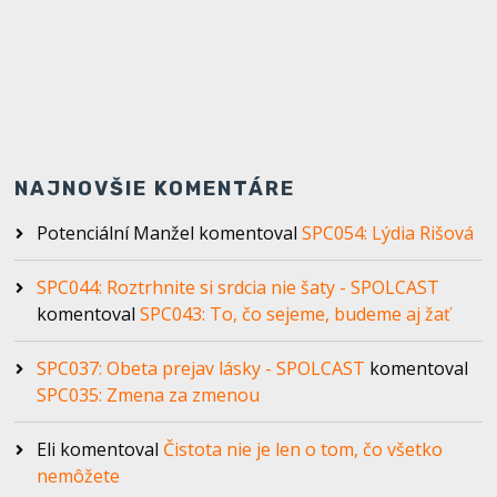
NAJNOVŠIE KOMENTÁRE
Potenciální Manžel
komentoval
SPC054: Lýdia Rišová
SPC044: Roztrhnite si srdcia nie šaty - SPOLCAST
komentoval
SPC043: To, čo sejeme, budeme aj žať
SPC037: Obeta prejav lásky - SPOLCAST
komentoval
SPC035: Zmena za zmenou
Eli
komentoval
Čistota nie je len o tom, čo všetko
nemôžete