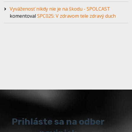
Vyváženosť nikdy nie je na škodu - SPOLCAST
komentoval
SPC025: V zdravom tele zdravý duch
Prihláste sa na odber