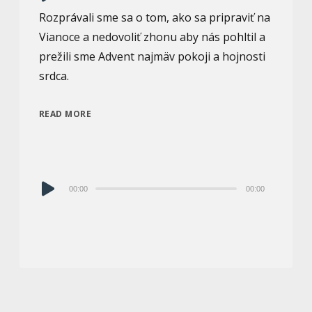
prehrávač
Rozprávali sme sa o tom, ako sa pripraviť na
Vianoce a nedovoliť zhonu aby nás pohltil a
prežili sme Advent najmäv pokoji a hojnosti
srdca.
READ MORE
Audio
00:00
00:00
prehrávač