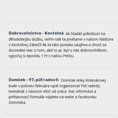
Dobrovoľníctvo - Kostolná
Ak hľadáš príležitosť na
dlhodobejšiu službu, veľmi radi ťa privítame v našom Kláštore
v Kostolnej-Záriečí! Ak ťa táto ponuka zaujíma a chceš sa
dozvedieť viac o tom, aké to je, byť u nás dobrovoľníkom,
vypočuj si epizódu 119 s našou Peťou.
Domček - 97. púť radosti
Domček Anky Kolesárovej
bude v polovici februára opäť organizovať Púť radosti,
tentokrát s názvom Kľúč od srdca. Viac informácií a
prihlasovací formulár nájdete na webe a facebooku
Domčeka.
Zvolanie 365
Začiatkom januára bola spustená