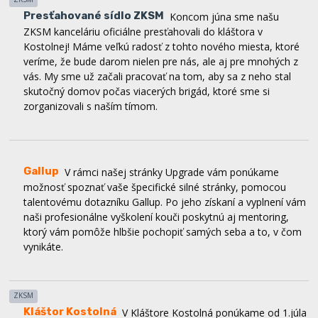
Kostolnej! Máme veľkú radosť z tohto nového miesta, ktoré
veríme, že bude darom nielen pre nás, ale aj pre mnohých z
vás. My sme už začali pracovať na tom, aby sa z neho stal
skutočný domov počas viacerých brigád, ktoré sme si
zorganizovali s naším tímom.
Gallup
V rámci našej stránky Upgrade vám ponúkame
možnosť spoznať vaše špecifické silné stránky, pomocou
talentovému dotazníku Gallup. Po jeho získaní a vyplnení vám
naši profesionálne vyškolení kouči poskytnú aj mentoring,
ktorý vám pomôže hlbšie pochopiť samých seba a to, v čom
vynikáte.
ZKSM
Kláštor Kostolná
V Kláštore Kostolná ponúkame od 1.júla
ubytovanie a priestory vhodné na duchovné obnovy,
víkendovky spoločenstiev, edukačné aktivity či stretnutia