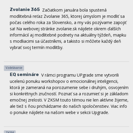
modlitebná reťaz Zvolanie 365, ktorej úmyslom je modliť sa
počas celého roka za Slovensko, a my vás pozývame zapojiť
sa! Na webovej stránke zvolanie.sk nájdete okrem ďalších
informácií aj modlitebné podnety na aktuálny týždeň, mapku
s modliacimi sa účastníkmi, a takisto si môžete každý deň
vybrať svoj termín modlitby.
Vzdelávanie
EQ semináre
V rámci programu UPgrade sme vytvorili
ucelenú ponuku workshopov o emocionálnej inteligencii,
ktorá je zameraná na porozumenie sebe i druhým, osvojením
si konkrétnych zručností. Poznať sa a rozumieť si je základom
emočnej zrelosti. V ZKSM touto témou nie len aktívne žijeme,
ale tiež s ňou prichádzame do našich spoločenstiev. Viac info
o ponuke nájdete na našom webe v sekcii Upgrade.
ZKSM
Presťahované sídlo ZKSM
Koncom júna sme našu
ZKSM kanceláriu oficiálne presťahovali do kláštora v