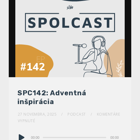
SPC142: Adventná
inšpirácia
27 NOVEMBRA, 2025
PODCAST
KOMENTÁRE
VYPNUTÉ
Audio
00:00
00:00