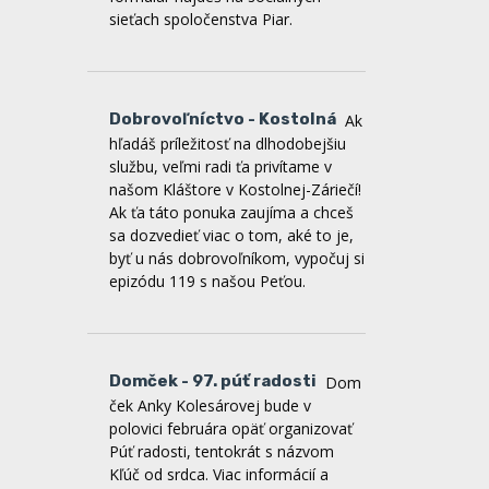
Dobrovoľníctvo - Kostolná
Ak
hľadáš príležitosť na dlhodobejšiu
službu, veľmi radi ťa privítame v
našom Kláštore v Kostolnej-Záriečí!
Ak ťa táto ponuka zaujíma a chceš
sa dozvedieť viac o tom, aké to je,
byť u nás dobrovoľníkom, vypočuj si
epizódu 119 s našou Peťou.
Domček - 97. púť radosti
Dom
ček Anky Kolesárovej bude v
polovici februára opäť organizovať
Púť radosti, tentokrát s názvom
Kľúč od srdca. Viac informácií a
prihlasovací formulár nájdete na
webe a facebooku Domčeka.