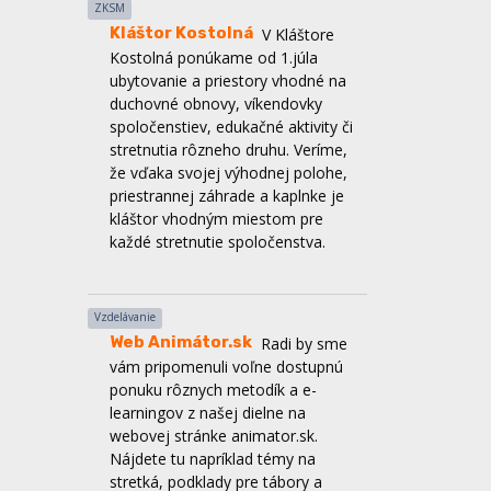
spoločenstiev, edukačné aktivity či
stretnutia rôzneho druhu. Veríme,
že vďaka svojej výhodnej polohe,
priestrannej záhrade a kaplnke je
kláštor vhodným miestom pre
každé stretnutie spoločenstva.
Vzdelávanie
Web Animátor.sk
Radi by sme
vám pripomenuli voľne dostupnú
ponuku rôznych metodík a e-
learningov z našej dielne na
webovej stránke animator.sk.
Nájdete tu napríklad témy na
stretká, podklady pre tábory a
animátorské školy, môžete sa
inšpirovať v oblasti osobného rastu
či líderstva a mnoho ďalšieho.