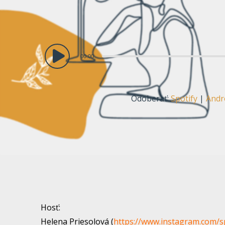
Audio
00:00
prehrávač
Odoberať:
Spotify
|
Andr
Hosť:
Helena Priesolová (
https://www.instagram.com/s