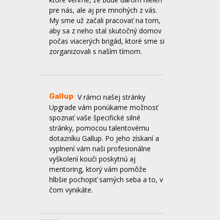
zorganizovali s naším tímom.
Gallup
V rámci našej stránky
Upgrade vám ponúkame možnosť
spoznať vaše špecifické silné
stránky, pomocou talentovému
dotazníku Gallup. Po jeho získaní a
vyplnení vám naši profesionálne
vyškolení kouči poskytnú aj
mentoring, ktorý vám pomôže
hlbšie pochopiť samých seba a to, v
čom vynikáte.
ZKSM
Kláštor Kostolná
V Kláštore
Kostolná ponúkame od 1.júla
ubytovanie a priestory vhodné na
duchovné obnovy, víkendovky