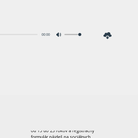
00:00
Pomocou
šípok
hore/dole
zvýšite
alebo
znížite
hlasitosť.