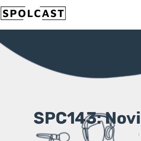
SPC143: Novi
1