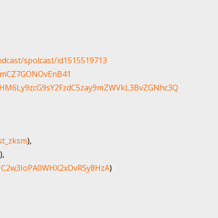
odcast/spolcast/id1515519713
lAamCZ7GONOvEnB41
HR0cHM6Ly9zcG9sY2FzdC5zay9mZWVkL3BvZGNhc3Q
st_zksm
),
​),
l/UC2w3IoPA0WHX2xDvRSy8HzA
)