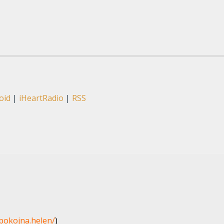
oid
|
iHeartRadio
|
RSS
pokojna.helen/
)