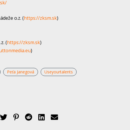
sk/
deže o.z. (
https://zksm.sk
​)
z. (
https://zksm.sk
​)
buttonmedia.eu
​)
Peťa Janegová
Useyourtalents