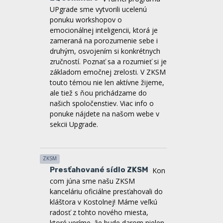
druhým, osvojením si konkrétnych
zručností. Poznať sa a rozumieť si je
základom emočnej zrelosti. V ZKSM
touto témou nie len aktívne žijeme,
ale tiež s ňou prichádzame do
našich spoločenstiev. Viac info o
ponuke nájdete na našom webe v
sekcii Upgrade.
ZKSM
Presťahované sídlo ZKSM
Kon
com júna sme našu ZKSM
kanceláriu oficiálne presťahovali do
kláštora v Kostolnej! Máme veľkú
radosť z tohto nového miesta,
ktoré veríme, že bude darom nielen
pre nás, ale aj pre mnohých z vás.
My sme už začali pracovať na tom,
aby sa z neho stal skutočný domov
počas viacerých brigád, ktoré sme si