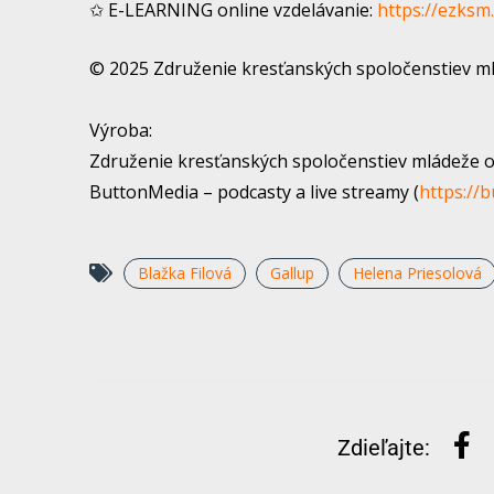
✩ E-LEARNING online vzdelávanie:
https://ezksm.
© 2025 Združenie kresťanských spoločenstiev mlá
Výroba:
Združenie kresťanských spoločenstiev mládeže o.
ButtonMedia – podcasty a live streamy (
https://
Blažka Filová
Gallup
Helena Priesolová
Zdieľajte: