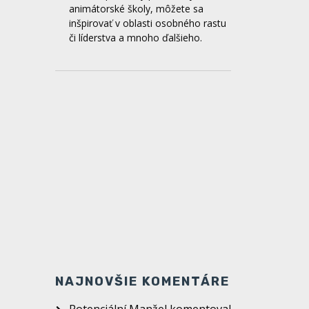
The way - Spoločenstvo Piar
PD
Spoločenstvo Piar Prievidza
organizuje od 28.februára do
1.marca duchovnú obnovu The way,
ktorá je ekvivalentom kurzu Filip.
Táto obnova je vhodná pre mladých
od 15 do 23 rokov a registračný
formulár nájdeš na sociálnych
sieťach spoločenstva Piar.
NAJNOVŠIE KOMENTÁRE