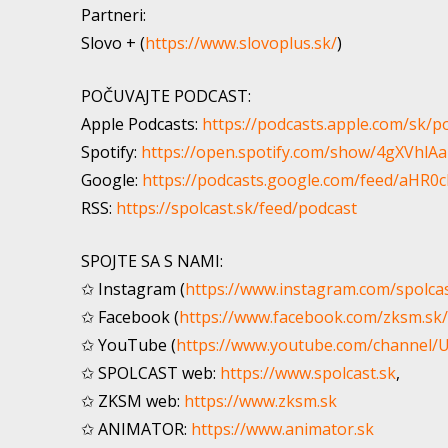
Partneri:
Slovo + (
https://www.slovoplus.sk/
)
POČUVAJTE PODCAST:
Apple Podcasts:
https://podcasts.apple.com/sk/p
Spotify:
https://open.spotify.com/show/4gXVh
Google:
https://podcasts.google.com/feed/a
RSS:
https://spolcast.sk/feed/podcast
SPOJTE SA S NAMI:
✩ Instagram (
https://www.instagram.com/spolca
✩ Facebook (
https://www.facebook.com/zksm.sk/
✩ YouTube (
https://www.youtube.com/channe
✩ SPOLCAST web:
https://www.spolcast.sk
​,
✩ ZKSM web:
https://www.zksm.sk
​
✩ ANIMATOR:
https://www.animator.sk