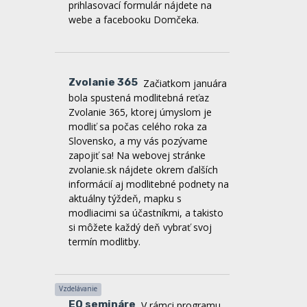
Zvolanie 365
Začiatkom januára
bola spustená modlitebná reťaz
Zvolanie 365, ktorej úmyslom je
modliť sa počas celého roka za
Slovensko, a my vás pozývame
zapojiť sa! Na webovej stránke
zvolanie.sk nájdete okrem ďalších
informácií aj modlitebné podnety na
aktuálny týždeň, mapku s
modliacimi sa účastníkmi, a takisto
si môžete každý deň vybrať svoj
termín modlitby.
Vzdelávanie
EQ semináre
V rámci programu
UPgrade sme vytvorili ucelenú
ponuku workshopov o
emocionálnej inteligencii, ktorá je
zameraná na porozumenie sebe i