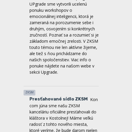
druhým, osvojením si konkrétnych
zručností. Poznať sa a rozumieť si je
základom emočnej zrelosti. V ZKSM
touto témou nie len aktívne žijeme,
ale tiež s ňou prichádzame do
našich spoločenstiev. Viac info o
ponuke nájdete na našom webe v
sekcii Upgrade.
ZKSM
Presťahované sídlo ZKSM
Kon
com júna sme našu ZKSM
kanceláriu oficiálne presťahovali do
kláštora v Kostolnej! Máme veľkú
radosť z tohto nového miesta,
ktoré veríme, že bude darom nielen
pre nás, ale aj pre mnohých z vás.
My sme už začali pracovať na tom,
aby sa z neho stal skutočný domov
počas viacerých brigád, ktoré sme si