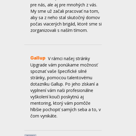
zorganizovali s naším tímom.
Gallup
V rámci našej stránky
Upgrade vám ponúkame možnosť
spoznať vaše špecifické silné
stránky, pomocou talentovému
dotazníku Gallup. Po jeho získaní a
vyplnení vám naši profesionálne
vyškolení kouči poskytnú aj
mentoring, ktorý vám pomôže
hlbšie pochopiť samých seba a to, v
čom vynikáte.
ZKSM
Kláštor Kostolná
V Kláštore
Kostolná ponúkame od 1.júla
ubytovanie a priestory vhodné na
duchovné obnovy, víkendovky