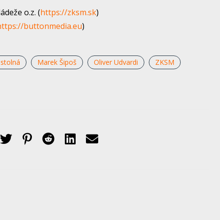
deže o.z. (
https://zksm.sk
​)
https://buttonmedia.eu
​)
ostolná
Marek Šipoš
Oliver Udvardi
ZKSM