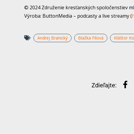
© 2024 Združenie kresťanských spoločenstiev mlá
Výroba: ButtonMedia – podcasty a live streamy (
Andrej Branický
Blažka Filová
Kláštor K
Zdieľajte: