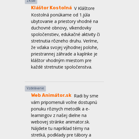
spoločenstiev, edukačné aktivity či
stretnutia rôzneho druhu. Veríme,
že vďaka svojej výhodnej polohe,
priestrannej záhrade a kaplnke je
kláštor vhodným miestom pre
každé stretnutie spoločenstva.
Vzdelávanie
Web Animátor.sk
Radi by sme
vám pripomenuli voľne dostupnú
ponuku rôznych metodík a e-
learningov z našej dielne na
webovej stránke animator.sk.
Nájdete tu napríklad témy na
stretká, podklady pre tábory a
animátorské školy, môžete sa
inšpirovať v oblasti osobného rastu
či líderstva a mnoho ďalšieho.