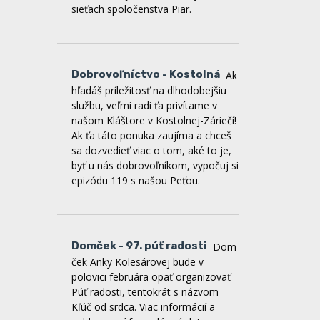
Dobrovoľníctvo - Kostolná
Ak
hľadáš príležitosť na dlhodobejšiu
službu, veľmi radi ťa privítame v
našom Kláštore v Kostolnej-Záriečí!
Ak ťa táto ponuka zaujíma a chceš
sa dozvedieť viac o tom, aké to je,
byť u nás dobrovoľníkom, vypočuj si
epizódu 119 s našou Peťou.
Domček - 97. púť radosti
Dom
ček Anky Kolesárovej bude v
polovici februára opäť organizovať
Púť radosti, tentokrát s názvom
Kľúč od srdca. Viac informácií a
prihlasovací formulár nájdete na
webe a facebooku Domčeka.