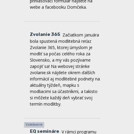
Zvolanie 365
Začiatkom januára
bola spustená modlitebná reťaz
Zvolanie 365, ktorej úmyslom je
modliť sa počas celého roka za
Slovensko, a my vás pozývame
zapojiť sa! Na webovej stránke
zvolanie.sk nájdete okrem ďalších
informácií aj modlitebné podnety na
aktuálny týždeň, mapku s
modliacimi sa účastníkmi, a takisto
si môžete každý deň vybrať svoj
termín modlitby.
Vzdelávanie
EQ semináre
V rámci programu
UPgrade sme vytvorili ucelenú
ponuku workshopov o
emocionálnej inteligencii, ktorá je
zameraná na porozumenie sebe i