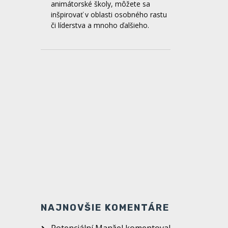
The way - Spoločenstvo Piar
PD
Spoločenstvo Piar Prievidza
organizuje od 28.februára do
1.marca duchovnú obnovu The way,
ktorá je ekvivalentom kurzu Filip.
Táto obnova je vhodná pre mladých
od 15 do 23 rokov a registračný
formulár nájdeš na sociálnych
sieťach spoločenstva Piar.
NAJNOVŠIE KOMENTÁRE