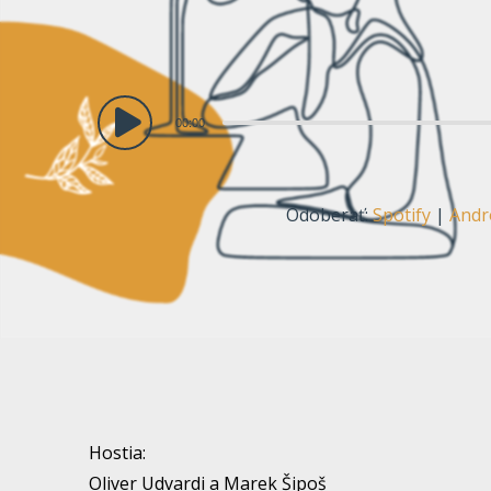
Audio
00:00
prehrávač
Odoberať:
Spotify
|
Andr
Hostia:
Oliver Udvardi a Marek Šipoš