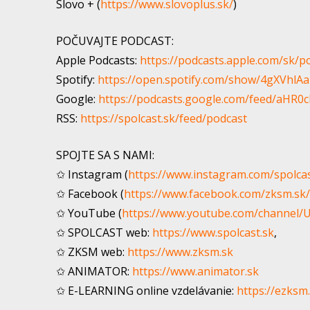
Slovo + (
https://www.slovoplus.sk/
)
POČUVAJTE PODCAST:
Apple Podcasts:
https://podcasts.apple.com/sk/p
Spotify:
https://open.spotify.com/show/4gXVh
Google:
https://podcasts.google.com/feed/a
RSS:
https://spolcast.sk/feed/podcast
SPOJTE SA S NAMI:
✩ Instagram (
https://www.instagram.com/spolca
✩ Facebook (
https://www.facebook.com/zksm.sk/
✩ YouTube (
https://www.youtube.com/channe
✩ SPOLCAST web:
https://www.spolcast.sk
​,
✩ ZKSM web:
https://www.zksm.sk
✩ ANIMATOR:
https://www.animator.sk
✩ E-LEARNING online vzdelávanie:
https://ezksm.