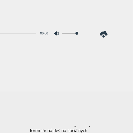
00:00
Pomocou
šípok
hore/dole
zvýšite
alebo
znížite
hlasitosť.