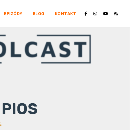
EPIZÓDY
BLOG
KONTAKT
 PIOS
É