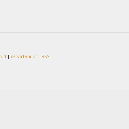
oid
|
iHeartRadio
|
RSS