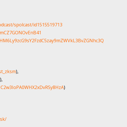
odcast/spolcast/id1515519713
lAamCZ7GONOvEnB41
HR0cHM6Ly9zcG9sY2FzdC5zay9mZWVkL3BvZGNhc3Q
st_zksm
),
​),
l/UC2w3IoPA0WHX2xDvRSy8HzA
)
sk/