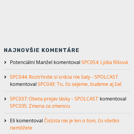
NAJNOVŠIE KOMENTÁRE
Potenciální Manžel
komentoval
SPC054: Lýdia Rišová
SPC044: Roztrhnite si srdcia nie šaty - SPOLCAST
komentoval
SPC043: To, čo sejeme, budeme aj žať
SPC037: Obeta prejav lásky - SPOLCAST
komentoval
SPC035: Zmena za zmenou
Eli
komentoval
Čistota nie je len o tom, čo všetko
nemôžete