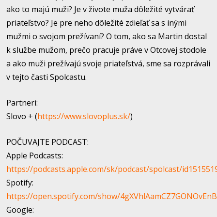
ako to majú muži? Je v živote muža dôležité vytvárať
priateľstvo? Je pre neho dôležité zdieľať sa s inými
mužmi o svojom prežívaní? O tom, ako sa Martin dostal
k službe mužom, prečo pracuje práve v Otcovej stodole
a ako muži prežívajú svoje priateľstvá, sme sa rozprávali
v tejto časti Spolcastu.
Partneri:
Slovo + (
https://www.slovoplus.sk/
)
POČUVAJTE PODCAST:
Apple Podcasts:
https://podcasts.apple.com/sk/podcast/spolcast/id151551
Spotify:
https://open.spotify.com/show/4gXVhlAamCZ7GONOvEn
Google: