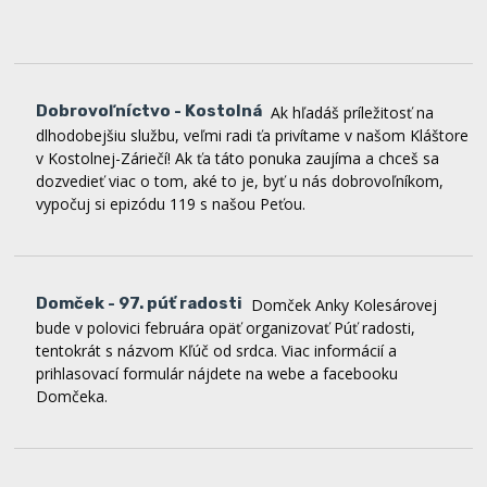
Dobrovoľníctvo - Kostolná
Ak hľadáš príležitosť na
dlhodobejšiu službu, veľmi radi ťa privítame v našom Kláštore
v Kostolnej-Záriečí! Ak ťa táto ponuka zaujíma a chceš sa
dozvedieť viac o tom, aké to je, byť u nás dobrovoľníkom,
vypočuj si epizódu 119 s našou Peťou.
Domček - 97. púť radosti
Domček Anky Kolesárovej
bude v polovici februára opäť organizovať Púť radosti,
tentokrát s názvom Kľúč od srdca. Viac informácií a
prihlasovací formulár nájdete na webe a facebooku
Domčeka.
Zvolanie 365
Začiatkom januára bola spustená
modlitebná reťaz Zvolanie 365, ktorej úmyslom je modliť sa