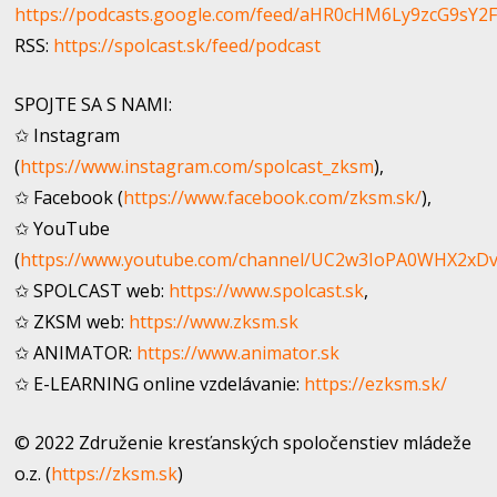
https://podcasts.google.com/feed/aHR0cHM6Ly9zcG9s
RSS:
https://spolcast.sk/feed/podcast
SPOJTE SA S NAMI:
✩ Instagram
(
https://www.instagram.com/spolcast_zksm
),
✩ Facebook (
https://www.facebook.com/zksm.sk/
​),
✩ YouTube
(
https://www.youtube.com/channel/UC2w3IoPA0WHX2xD
✩ SPOLCAST web:
https://www.spolcast.sk
​,
✩ ZKSM web:
https://www.zksm.sk
✩ ANIMATOR:
https://www.animator.sk
✩ E-LEARNING online vzdelávanie:
https://ezksm.sk/
© 2022 Združenie kresťanských spoločenstiev mládeže
o.z. (
https://zksm.sk
​)