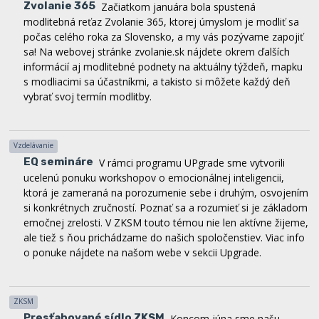
počas celého roka za Slovensko, a my vás pozývame zapojiť
sa! Na webovej stránke zvolanie.sk nájdete okrem ďalších
informácií aj modlitebné podnety na aktuálny týždeň, mapku
s modliacimi sa účastníkmi, a takisto si môžete každý deň
vybrať svoj termín modlitby.
Vzdelávanie
EQ semináre
V rámci programu UPgrade sme vytvorili
ucelenú ponuku workshopov o emocionálnej inteligencii,
ktorá je zameraná na porozumenie sebe i druhým, osvojením
si konkrétnych zručností. Poznať sa a rozumieť si je základom
emočnej zrelosti. V ZKSM touto témou nie len aktívne žijeme,
ale tiež s ňou prichádzame do našich spoločenstiev. Viac info
o ponuke nájdete na našom webe v sekcii Upgrade.
ZKSM
Presťahované sídlo ZKSM
Koncom júna sme našu
ZKSM kanceláriu oficiálne presťahovali do kláštora v