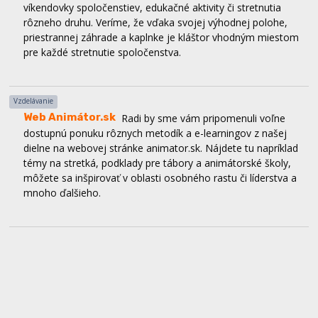
rôzneho druhu. Veríme, že vďaka svojej výhodnej polohe,
priestrannej záhrade a kaplnke je kláštor vhodným miestom
pre každé stretnutie spoločenstva.
Vzdelávanie
Web Animátor.sk
Radi by sme vám pripomenuli voľne
dostupnú ponuku rôznych metodík a e-learningov z našej
dielne na webovej stránke animator.sk. Nájdete tu napríklad
témy na stretká, podklady pre tábory a animátorské školy,
môžete sa inšpirovať v oblasti osobného rastu či líderstva a
mnoho ďalšieho.
The way - Spoločenstvo Piar PD
Spoločenstvo Piar
Prievidza organizuje od 28.februára do 1.marca duchovnú
obnovu The way, ktorá je ekvivalentom kurzu Filip. Táto
obnova je vhodná pre mladých od 15 do 23 rokov a
registračný formulár nájdeš na sociálnych sieťach
spoločenstva Piar.