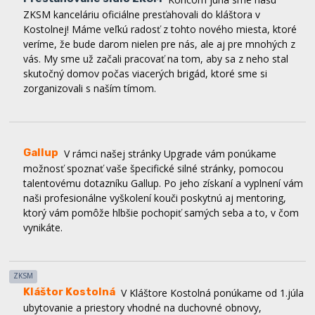
Kostolnej! Máme veľkú radosť z tohto nového miesta, ktoré
veríme, že bude darom nielen pre nás, ale aj pre mnohých z
vás. My sme už začali pracovať na tom, aby sa z neho stal
skutočný domov počas viacerých brigád, ktoré sme si
zorganizovali s naším tímom.
Gallup
V rámci našej stránky Upgrade vám ponúkame
možnosť spoznať vaše špecifické silné stránky, pomocou
talentovému dotazníku Gallup. Po jeho získaní a vyplnení vám
naši profesionálne vyškolení kouči poskytnú aj mentoring,
ktorý vám pomôže hlbšie pochopiť samých seba a to, v čom
vynikáte.
ZKSM
Kláštor Kostolná
V Kláštore Kostolná ponúkame od 1.júla
ubytovanie a priestory vhodné na duchovné obnovy,
víkendovky spoločenstiev, edukačné aktivity či stretnutia