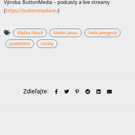
Výroba: ButtonMedia – podcasty a live streamy
(
https://buttonmedia.eu
​)
Blažka Filová
Martin Janus
Peťa Janegová
priateľstvo
vzťahy
Zdieľajte: