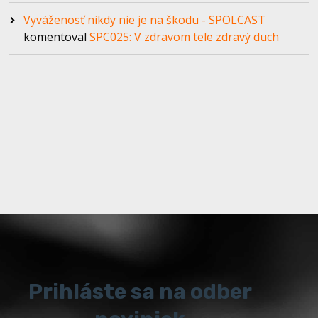
Vyváženosť nikdy nie je na škodu - SPOLCAST
komentoval
SPC025: V zdravom tele zdravý duch
Prihláste sa na odber